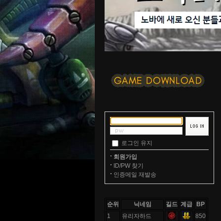
로그인 유지
회원가입
ID/PW 찾기
인증메일 재발송
순위
닉네임
길드
계급
BP
1
유리자하드
850