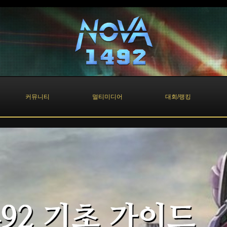
커뮤니티
멀티미디어
대회/랭킹