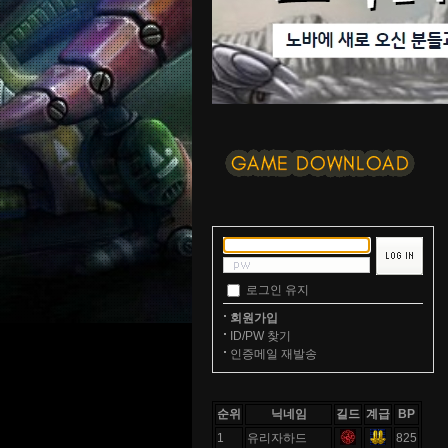
로그인 유지
회원가입
ID/PW 찾기
인증메일 재발송
순위
닉네임
길드
계급
BP
1
유리자하드
825