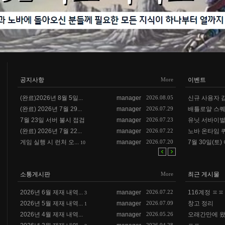
공지사항
More
이벤트
(완료)2026년 8월 5일...
manager
2026.08.05
신규 사용자 감사
(완료) 2026년 7월 29...
manager
2026.07.29
배틀로얄 스퀘어
7월 23일 서버 불시 접검
manager
2026.07.23
유닛 서바이벌 
(완료) 2026년 7월 22...
manager
2026.07.22
노바 온타임 퀴즈
게임 실행 시 런처 오...
manager
2026.07.20
7월 30일(토) 
10
소통게시판
More
최근 게시물
2026년 6월 제재 내역...
manager
2026.07.22
116계정 ㅍㅍㅍ
3
2026년 5월 제재 내역...
manager
2026.07.09
창고 정리
1
2026년 4월 제재 내역...
manager
2026.05.26
오래간만에 왔는