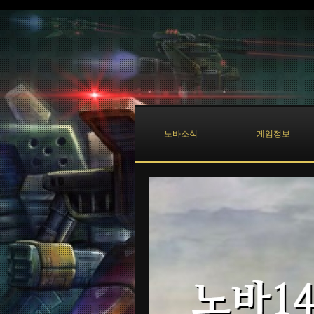
노바소식
게임정보