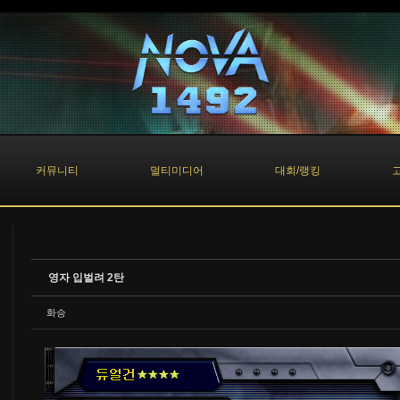
커뮤니티
멀티미디어
대회/랭킹
영자 입벌려 2탄
화승