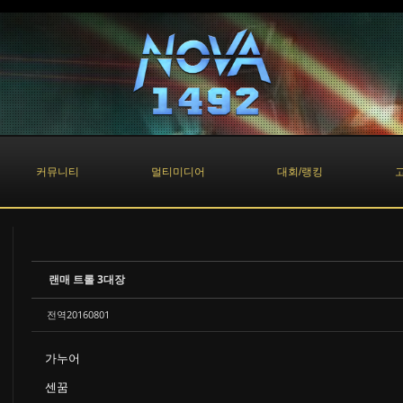
커뮤니티
멀티미디어
대회/랭킹
랜매 트롤 3대장
전역20160801
가누어
센꿈