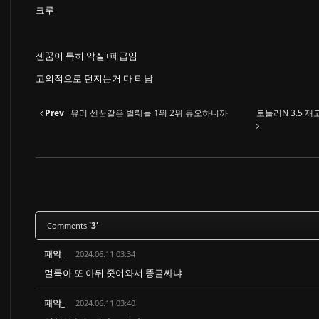
크루
센꿈이 특히 악질+폐급임
고의적으로 던지는거 다 티남
Prev
유리 센꿈같은 벌뤠들 1위 2위 듀오하니까
토들러N 3.5 재
'3'
Comments
패악_
2024.06.11 03:34
멀록아 또 아뒤 줏어와서 똥글싸냐
패악_
2024.06.11 03:40