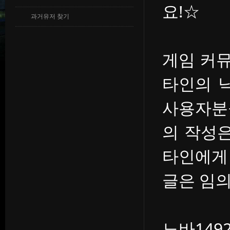
요!☆
과거유저 찾기
게임 커
타인의 
사용자분
의 작성
타인에게
글은 임의
노바14