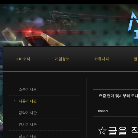
Sketchbook5, 스케치북5
Sketchbook5, 스케치북5
노바소식
게임정보
커뮤니티
멀
소통게시판
요즘 랜매 몇시부터 도나
자유게시판
model
공략게시판
건의게시판
☆글을 
길드게시판