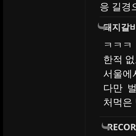
응 길경
돼지갈
ㅋㅋㅋ
한적 
서울에서
다만 
처먹은
RECO