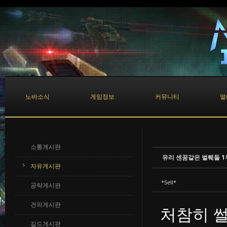
Sketchbook5, 스케치북5
Sketchbook5, 스케치북5
노바소식
게임정보
커뮤니티
멀
소통게시판
유리 센꿈같은 벌뤠들 1
자유게시판
*Sell*
공략게시판
건의게시판
처참히 
길드게시판