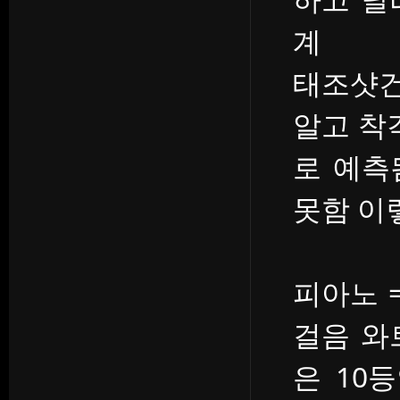
계
태조샷건
알고 착
로 예측
못함 이
피아노 
걸음 와
은 10