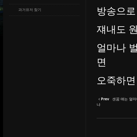
방송으로
과거유저 찾기
쟤내도 
얼마나 
면
오죽하면
Prev
센꿈 얘는 얼마
냐