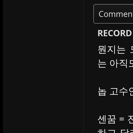
Commen
RECORD
뭔지는 
는 아직
놉 고수
센꿈 =
하고 달