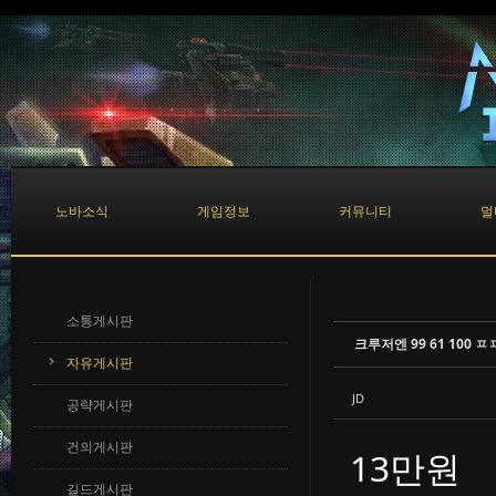
Sketchbook5, 스케치북5
Sketchbook5, 스케치북5
노바소식
게임정보
커뮤니티
멀
소통게시판
크루저엔 99 61 100 ㅍ
자유게시판
JD
공략게시판
건의게시판
13만원
길드게시판