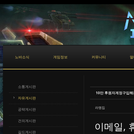
Sketchbook5, 스케치북5
Sketchbook5, 스케치북5
노바소식
게임정보
커뮤니티
멀
소통게시판
10만 후원자계정구입
자유게시판
라맹집
공략게시판
건의게시판
이메일,
길드게시판