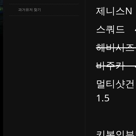
제니스N
과거유저 찾기
스쿼드 
헤비시즈
바주카 
멀티샷
1.5
키본인부