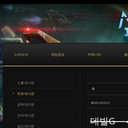
Sketchbook5, 스케치북5
Sketchbook5, 스케치북5
노바소식
게임정보
커뮤니티
멀
소통게시판
ㅍ
자유게시판
헤어디자이너
공략게시판
건의게시판
데빌G 
길드게시판