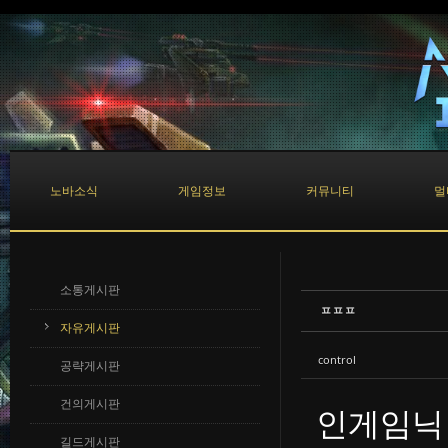
Sketchbook5, 스케치북5
Sketchbook5, 스케치북5
노바소식
게임정보
커뮤니티
멀
소통게시판
ㅍㅍㅍ
자유게시판
control
공략게시판
건의게시판
인게임닉 입
길드게시판