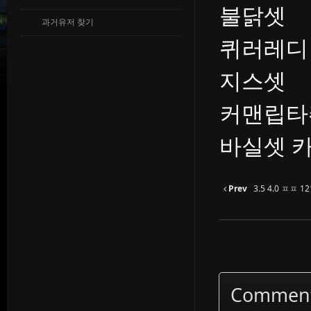
불닭셋
과거유저 찾기
퀴러레디
지스셋
커맨립
바실셋 
Prev
3.5 4.0 ㅍㅍ 
Commen