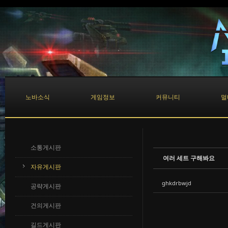
Sketchbook5, 스케치북5
Sketchbook5, 스케치북5
노바소식
게임정보
커뮤니티
멀
소통게시판
여러 세트 구해봐요
자유게시판
ghkdrbwjd
공략게시판
건의게시판
길드게시판