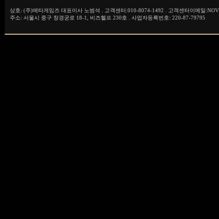
상호: (주)메타게임즈 대표이사 노범석 . 고객센터:010-8074-1492 . 고객센터이메일:NOVA
주소: 서울시 중구 창경궁로 18-1, 비즈헬프 230호 . 사업자등록번호: 220-87-79795