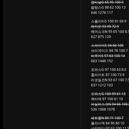
캡티널G 65 95 100 9
팔랑스G 98 62 100 13
646 1276 117
스플리터S 100 91 69 9
레지온 93 95 72 9
해머쇼크N 95 65 100 8.
627 875 129
스파이더S 94 66 100
브리게이드 84 76 100 7
바주카S 97 63 100 14
663 1446 152
포퍼스G 97 100 63 8.5
홉라이트 87 100 73 9
리코일건N 93 67 100 7.
637 1212 103
포퍼스G 100 99 61 13
쿼터덱 97 100 61 10
바실리스크N 94 66 100 
526 1068 1078
패트롤N 89 71 100 7
플러시덱 84 96 80 10
사라만다 97 63 100 11.