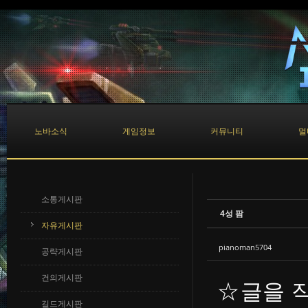
Sketchbook5, 스케치북5
Sketchbook5, 스케치북5
노바소식
게임정보
커뮤니티
멀
소통게시판
4성 팜
자유게시판
pianoman5704
공략게시판
건의게시판
☆글을 
길드게시판