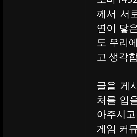
께서 서
연이 닿
도 우리
고 생각합
글을 게
처를 입을
아주시고
게임 커