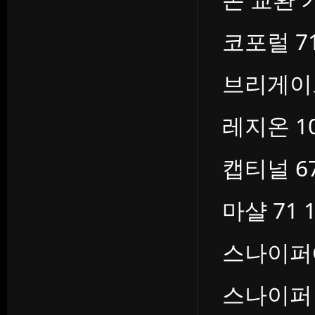
코포럴 71 
브리게이드 8
레지온 100
캡티널 67 
마샬 71 10
스나이퍼G 9
스나이퍼 1