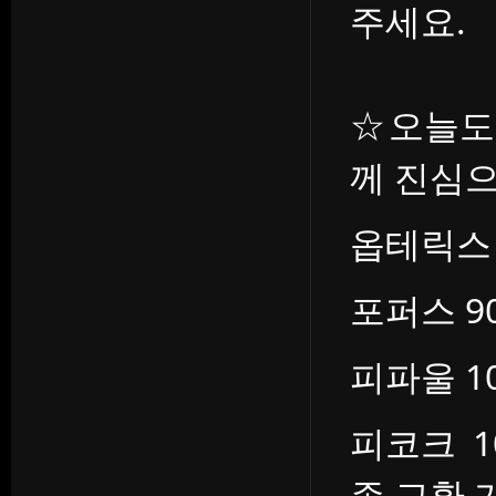
주세요.
☆오늘도
께 진심
옵테릭스 89
포퍼스 90 
피파울 100
피코크 10
존 교환 