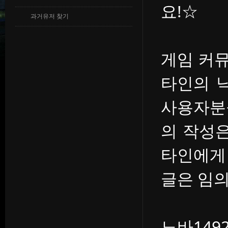
요!☆
과거유저 찾기
게임 커
타인의 
사용자분
의 작성
타인에게
글은 임의
노바14