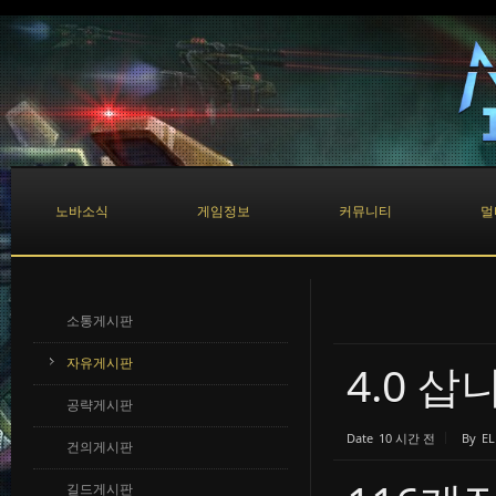
Sketchbook5, 스케치북5
Sketchbook5, 스케치북5
노바소식
게임정보
커뮤니티
멀
소통게시판
자유게시판
4.0 
공략게시판
Date
10 시간 전
By
E
건의게시판
길드게시판