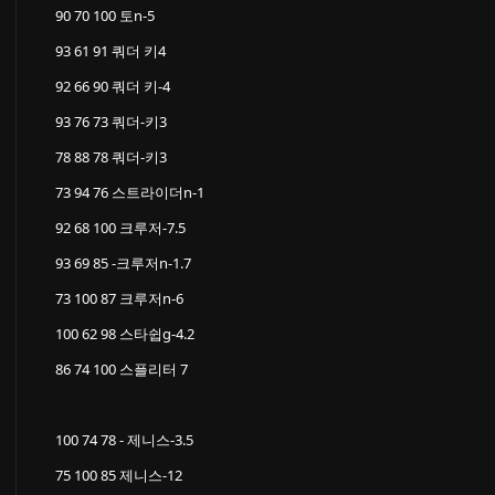
90 70 100 토n-5
93 61 91 쿼더 키4
92 66 90 쿼더 키-4
93 76 73 쿼더-키3
78 88 78 쿼더-키3
73 94 76 스트라이더n-1
92 68 100 크루저-7.5
93 69 85 -크루저n-1.7
73 100 87 크루저n-6
100 62 98 스타쉽g-4.2
86 74 100 스플리터 7
100 74 78 - 제니스-3.5
75 100 85 제니스-12