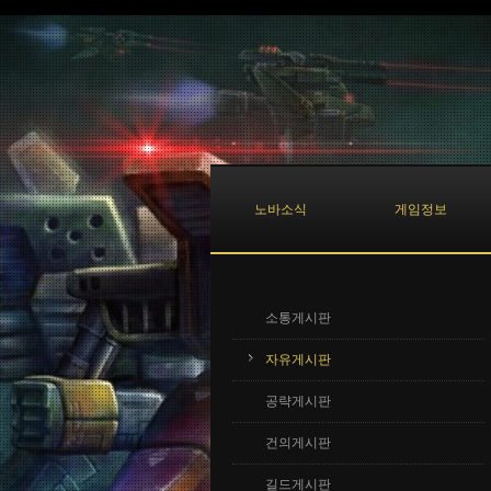
Sketchbook5, 스케치북5
Sketchbook5, 스케치북5
노바소식
게임정보
소통게시판
자유게시판
공략게시판
건의게시판
길드게시판