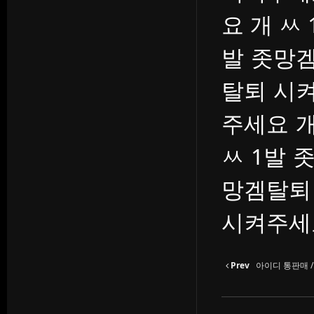
요 개 ㅆ
발 좃망겜
탈퇴 시켜
주세요 개
ㅆ 1발 
망겜탈퇴
시켜주세요
Prev
아이디 통판매 /