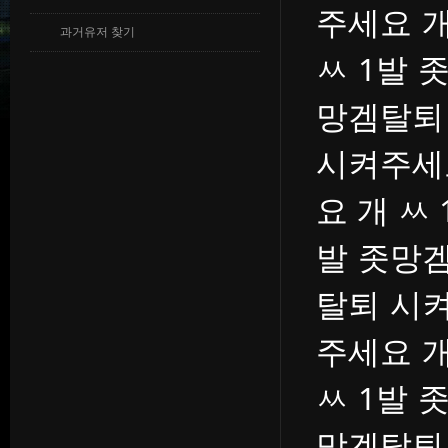
주세요 개
과거유저 찾기
ㅆ 1발 
망겜탈퇴
시켜주세
요 개 ㅆ
발 좃망겜
탈퇴 시켜
주세요 개
ㅆ 1발 
망겜탈퇴