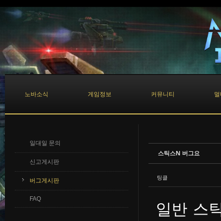
Sketchbook5, 스케치북5
Sketchbook5, 스케치북5
노바소식
게임정보
커뮤니티
멀
일대일 문의
스틱스N 버그요
신고게시판
팅클
버그게시판
FAQ
일반 스