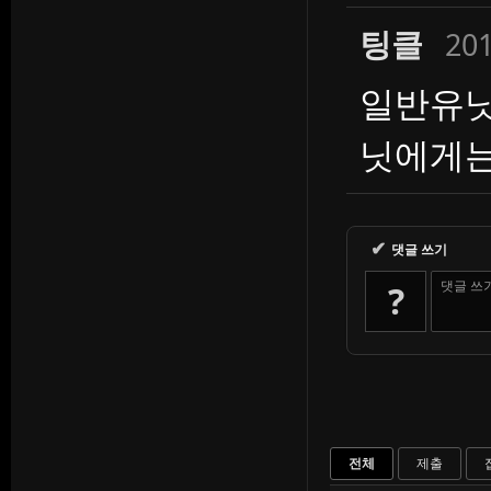
팅클
201
일반유닛
닛에게는
✔
댓글 쓰기
댓글 쓰
?
전체
제출