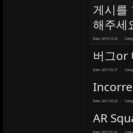
게시를 
해주세요
Date
2015.12.23
Cate
버그or
Date
2017.02.27
Cate
Incorre
Date
2017.02.23
Cate
AR Squ
Date
2017.01.02
Cate