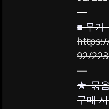
■ 무기
https:
92/22
★ 묶음
구매 시