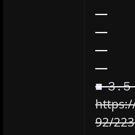
■ ３.
https:
92/22