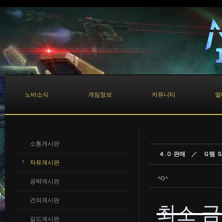
Sketchbook5, 스케치북5
Sketchbook5, 스케치북5
노바소식
게임정보
커뮤니티
멀
소통게시판
４.０ 판매 ／ Ｇ템 
자유게시판
^O^
공략게시판
건의게시판
최소 금
길드게시판