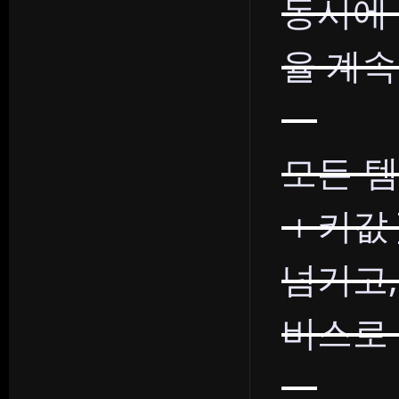
동시에
율 계속
모든 템
＋키값 
넘기고,
비스로