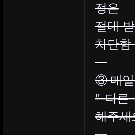
정은
절대 받
차단함 
③ 매일
" 다른
해주세요