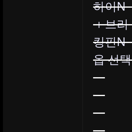
하이N
＋브리
킹핀N
옵 선택 