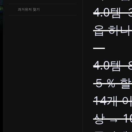
4.0템
과거유저 찾기
옵 하나
4.0템
５％ 
14개 이
상 → 