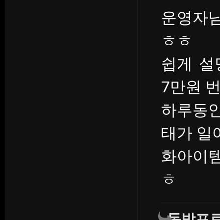
운영자님
ㅎㅎ
쉽게 설
7만원 
하루동안
태가 일
화아이템
ㅎ
동방프