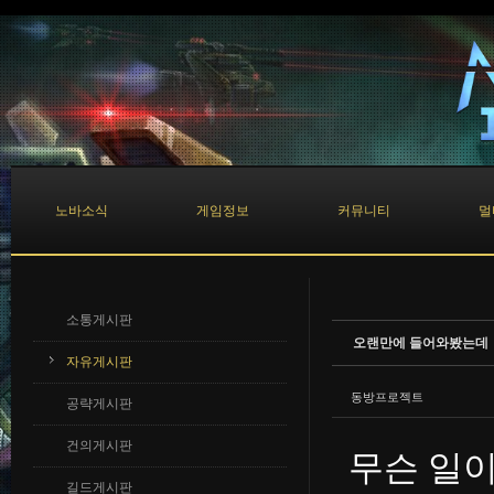
Sketchbook5, 스케치북5
Sketchbook5, 스케치북5
노바소식
게임정보
커뮤니티
멀
소통게시판
오랜만에 들어와봤는데
자유게시판
동방프로젝트
공략게시판
건의게시판
무슨 일
길드게시판