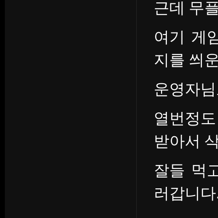
근데 무
여기 게
지를 씌운
운영자님
열번정도
받아서 
잘들 먹
러갑니다