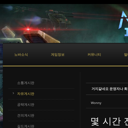
Sketchbook5, 스케치북5
Sketchbook5, 스케치북5
노바소식
게임정보
커뮤니티
멀
소통게시판
거지같네요 운영자나 
자유게시판
Wonny
공략게시판
건의게시판
몇 시간 
길드게시판