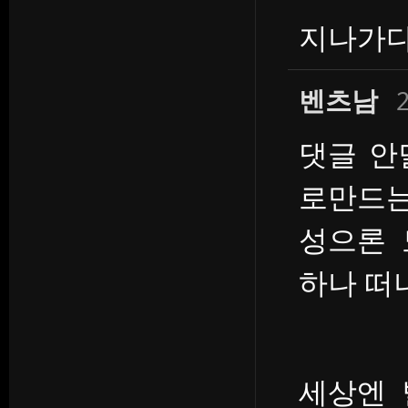
지나가다
벤츠남
2
댓글 안
로만드는
성으론 
하나 떠
세상엔 