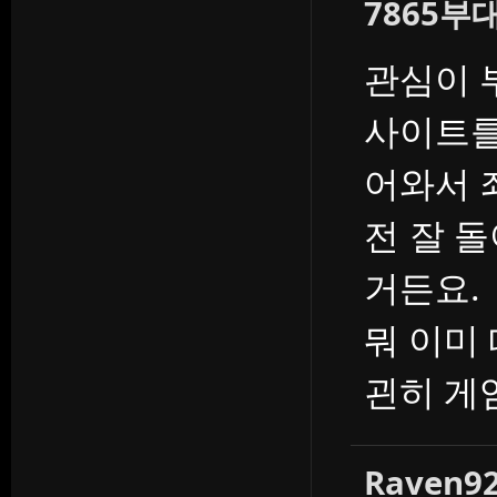
7865부
관심이 
사이트를
어와서 
전 잘 
거든요.
뭐 이미
괸히 게
Raven9