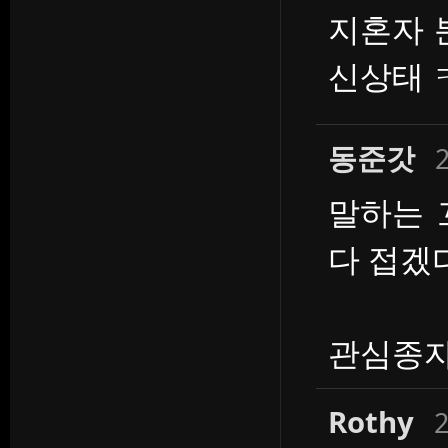
지혼자 
신상태 
동준갓
2
말하는 
다 접겠
관심종자
Rothy
2