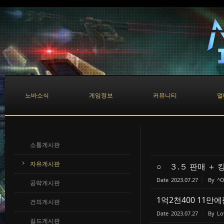
Sketchbook5, 스케치북5
Sketchbook5, 스케치북5
노바소식
게임정보
커뮤니티
멀
소통게시판
자유게시판
○ ３.５ 판매 ＋ 
Date
2023.07.27
By
^O
공략게시판
1억2천400 11만
건의게시판
Date
2023.07.27
By
Lo
길드게시판