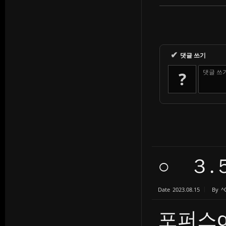
✔
댓글 쓰기
댓글 쓰
?
○ ３.
Date
2023.08.15
By
^
포퍼스g 