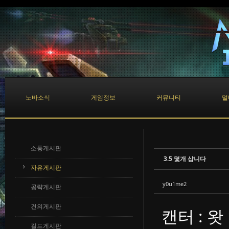
Sketchbook5, 스케치북5
Sketchbook5, 스케치북5
노바소식
게임정보
커뮤니티
멀
소통게시판
3.5 몇개 삽니다
자유게시판
y0u1me2
공략게시판
건의게시판
캔터 : 왓 1
길드게시판