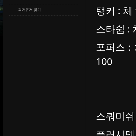
탱커 : 체 
과거유저 찾기
스타쉽 : 체
포퍼스 : 
100
스쿼미쉬 :
플러시덱 : 