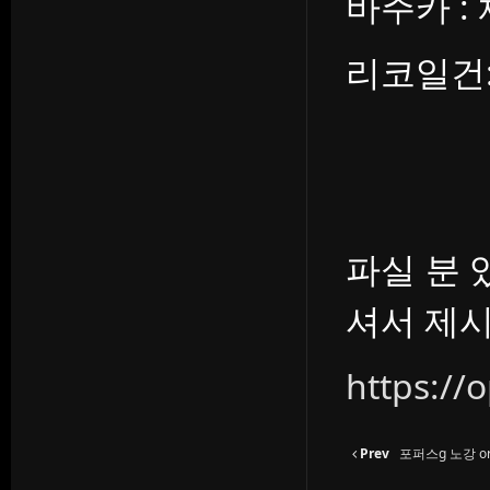
바주카 : 체
리코일건: 
파실 분
셔서 제
https://
Prev
포퍼스g 노강 or