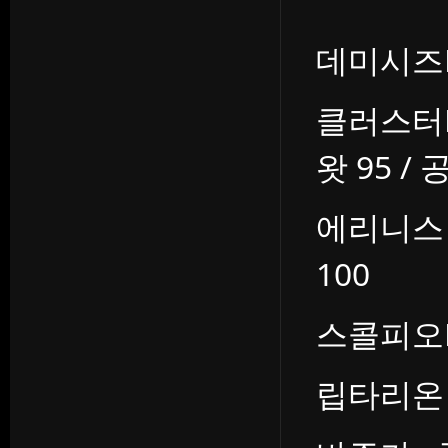
데미시즈N :
클러스터N 
왓 95 / 공
에리니스 :
100
스콜피오N :
립타리온 : 