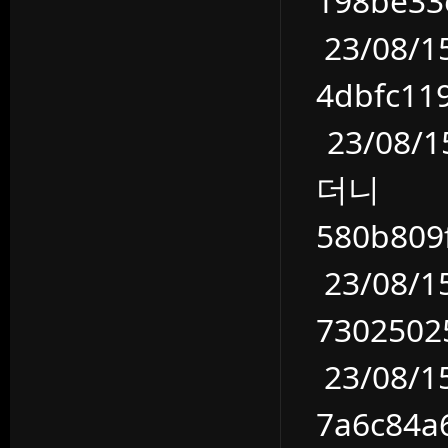
198be3
23/08/
4dbfc1
23/08
더니
580b80
23/08/
730250
23/08
7a6c84