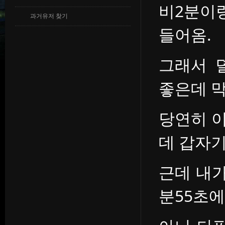
비2분이
과거유저 찾기
들어옴.
그래서 
좋은데 
당연히 
데 갑자기
근데 내가
분55초