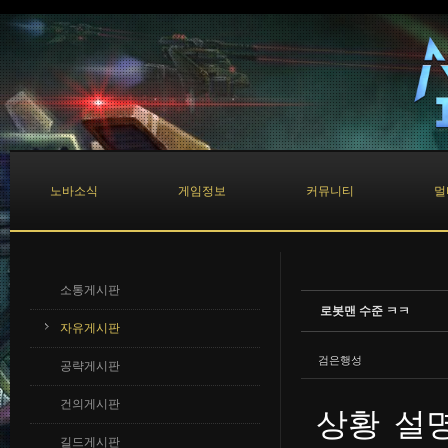
Sketchbook5, 스케치북5
Sketchbook5, 스케치북5
노바소식
게임정보
커뮤니티
멀
소통게시판
로봇맨 수준 ㅋㅋ
자유게시판
검은행성
공략게시판
건의게시판
상황 설명
길드게시판