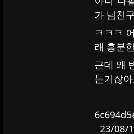
아니 다
가 님친
ㅋㅋㅋ 
래 흥분한
근데 왜 
는거잖아
6c694d
23/08