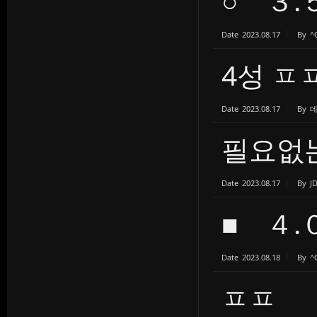
○ ３.
Date
2023.08.17
By
^
4성 
Date
2023.08.17
By
필요없
Date
2023.08.17
By
J
■ ４.
Date
2023.08.18
By
^
ㅍㅍ