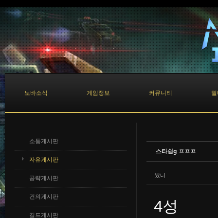
Sketchbook5, 스케치북5
Sketchbook5, 스케치북5
노바소식
게임정보
커뮤니티
멀
소통게시판
스타쉽g ㅍㅍㅍ
자유게시판
봤니
공략게시판
건의게시판
4성
길드게시판