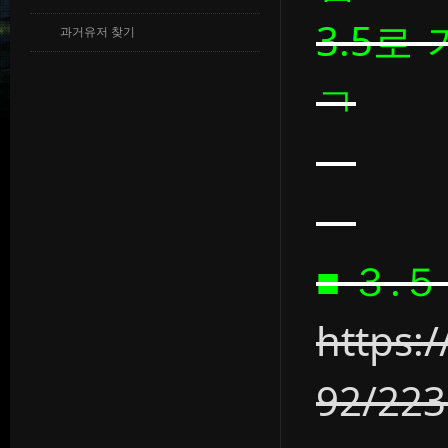
3.5로
과거유저 찾기
ㄱ
■ ３.
https:
92/22