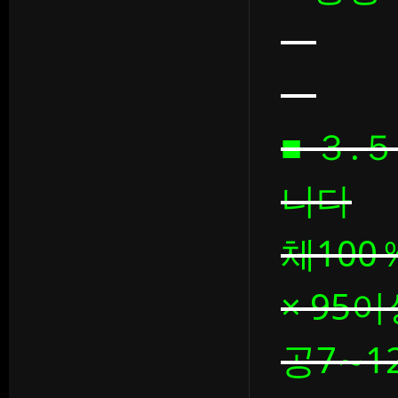
■ ３.
니다
체100
× 95이
공7∼12