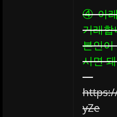
④ 아
거래합
본인이
시면 
https:
yZe