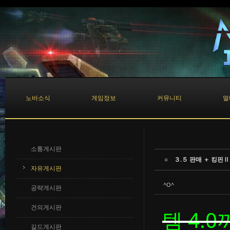
Sketchbook5, 스케치북5
Sketchbook5, 스케치북5
노바소식
게임정보
커뮤니티
멀
소통게시판
○ ３.５ 판매 ＋ 킹핀Ⅱ
자유게시판
^O^
공략게시판
건의게시판
템 4.
길드게시판