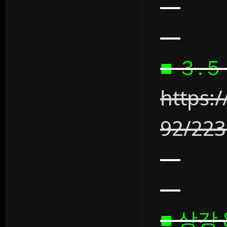
■ ３.
https:
92/22
■ 상강 