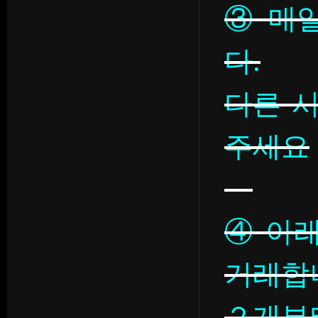
③ 매일
다.
다른 
주세요
④ 아
거래합
２개부