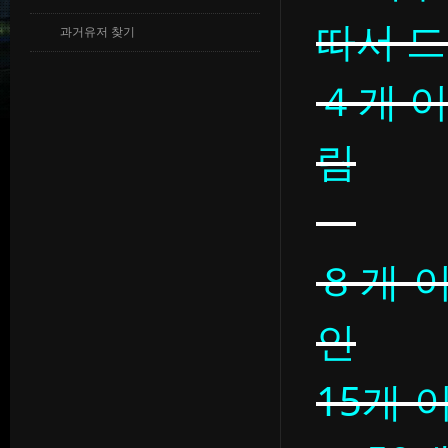
따서 드
과거유저 찾기
４개 이
림
８개 이
인
15개 