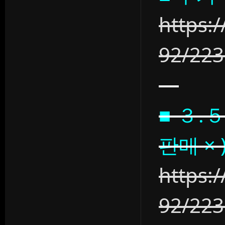
https:
92/22
■ ３.
판매 × 
https:
92/22