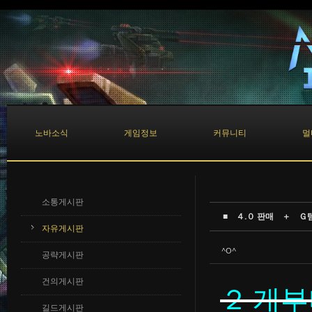
Sketchbook5, 스케치북5
Sketchbook5, 스케치북5
노바소식
게임정보
커뮤니티
멀
소통게시판
■ ４.０ 판매 ＋ Ｇ
자유게시판
^O^
공략게시판
건의게시판
２개부
길드게시판