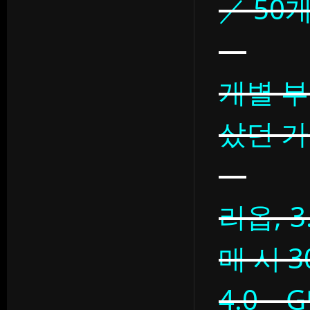
／ 50
개별 부
샀던 
리옵, 
매 시 
4.0 