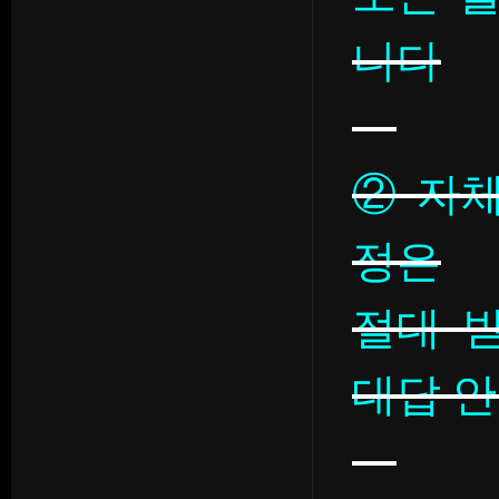
니다
② 자
정은
절대 
대답 안