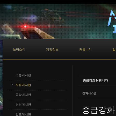
Sketchbook5, 스케치북5
Sketchbook5, 스케치북5
노바소식
게임정보
커뮤니티
멀
소통게시판
중급강화 N팜니다
자유게시판
전자시스템
공략게시판
건의게시판
중급강화
길드게시판