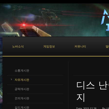
Sketchbook5, 스케치북5
Sketchbook5, 스케치북5
노바소식
게임정보
커뮤니티
멀
소통게시판
자유게시판
디스 
공략게시판
지
건의게시판
길드게시판
Date
2015.12.28
By
U