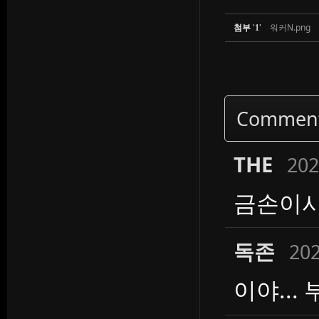
첨부
'
'
워커N.png
1
Commen
THE
202
금손이시
독존
202
이야...