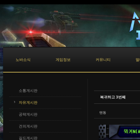
Sketchbook5, 스케치북5
Sketchbook5, 스케치북5
노바소식
게임정보
커뮤니티
멀
소통게시판
복귀하고 3번째
자유게시판
텐동
공략게시판
건의게시판
길드게시판