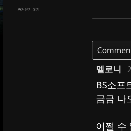
과거유저 찾기
Commen
멜로니
2
BS소프
금금 나
어쩔 수