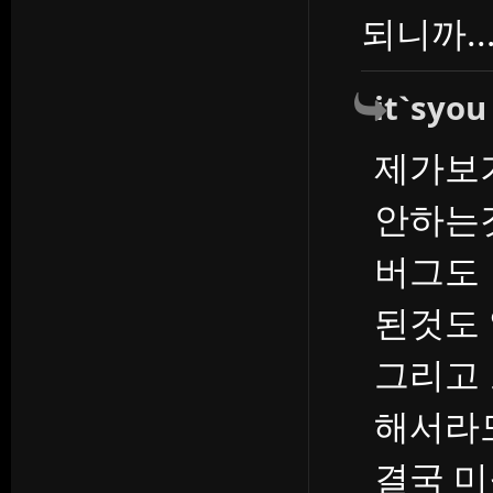
되니까..
it`syou
제가보
안하는
버그도
된것도 
그리고 
해서라
결국 미