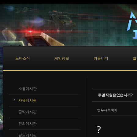
Sketchbook5, 스케치북5
Sketchbook5, 스케치북5
노바소식
게임정보
커뮤니티
멀
소통게시판
주말직원은없습니까?
자유게시판
앵무새죽이기
공략게시판
건의게시판
?
길드게시판