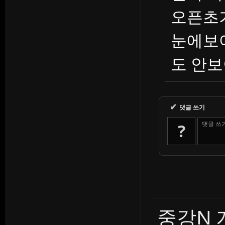
오픈초
눈에보
도 안
✔
댓글 쓰기
댓글 쓰
?
중강N 