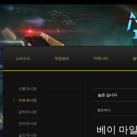
Sketchbook5, 스케치북5
Sketchbook5, 스케치북5
노바소식
게임정보
커뮤니티
멀
소통게시판
놉돈 삽니다
자유게시판
평온하다
공략게시판
건의게시판
베이 마일
길드게시판