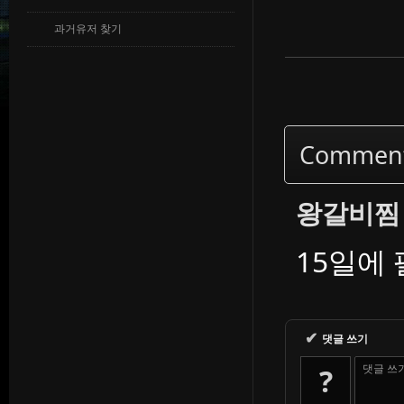
과거유저 찾기
Commen
왕갈비찜
15일에
✔
댓글 쓰기
댓글 쓰
?