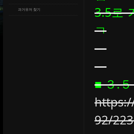
3.5로
과거유저 찾기
ㄱ
■ ３.
https:
92/22