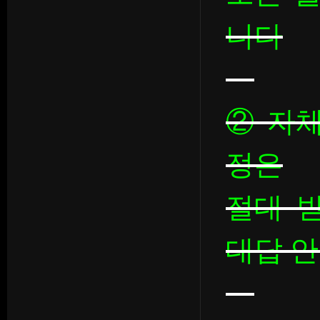
니다
② 자
정은
절대 
대답 안