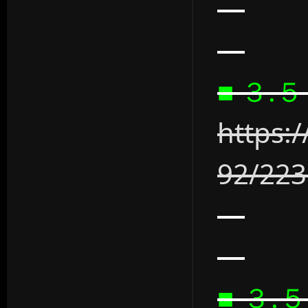
■ ３.
https:
92/22
■ ３.