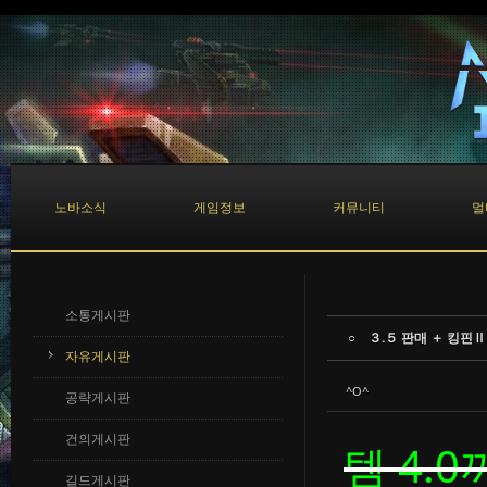
Sketchbook5, 스케치북5
Sketchbook5, 스케치북5
노바소식
게임정보
커뮤니티
멀
소통게시판
○ ３.５ 판매 ＋ 킹핀Ⅱ
자유게시판
^O^
공략게시판
건의게시판
템 4.
길드게시판