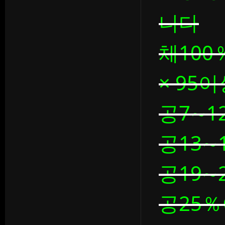
니다
체100
× 95이
공7∼12
공13∼1
공19∼2
공25％