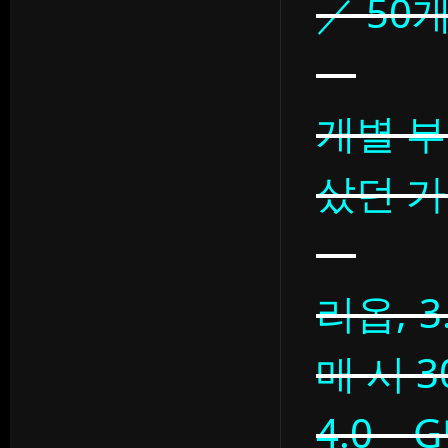
／ 50
개별 부
샀던 
리옵, 
매 시 
4.0 