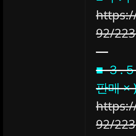
https:
92/22
■ ３.
판매 × 
https:
92/22