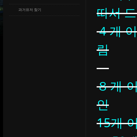
따서 드
과거유저 찾기
４개 이
림
８개 이
인
15개 