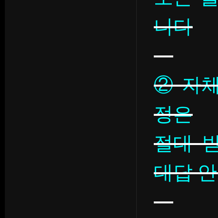
니다
② 자
정은
절대 
대답 안