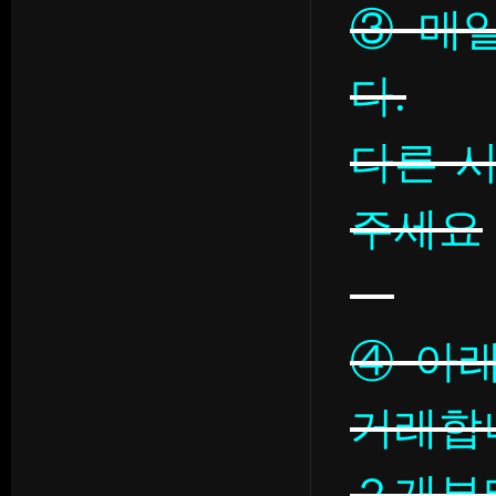
③ 매일
다.
다른 
주세요
④ 아
거래합
２개부