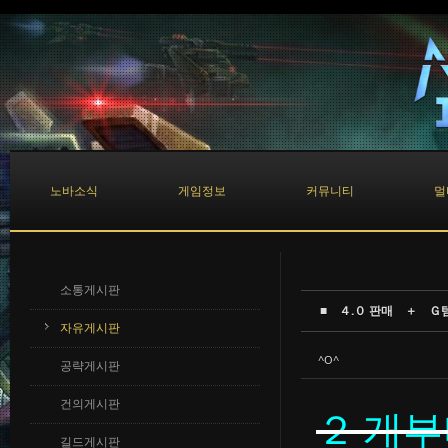
Sketchbook5, 스케치북5
Sketchbook5, 스케치북5
노바소식
게임정보
커뮤니티
멀
소통게시판
■ ４.０ 판매 ＋ Ｇ
자유게시판
^O^
공략게시판
건의게시판
２개부
길드게시판