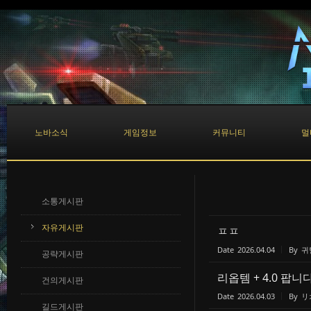
Sketchbook5, 스케치북5
Sketchbook5, 스케치북5
노바소식
게임정보
커뮤니티
멀
소통게시판
자유게시판
ㅍㅍ
Date
2026.04.04
By
귀
공략게시판
리옵템 + 4.0 팝니
건의게시판
Date
2026.04.03
By
リ
길드게시판