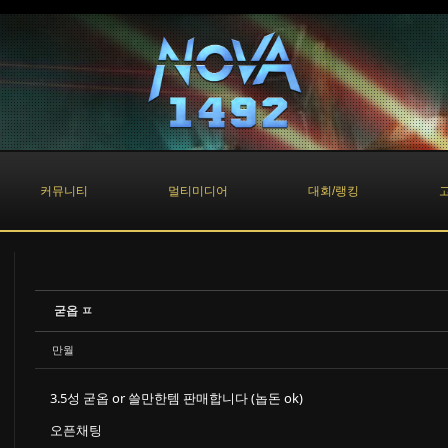
커뮤니티
멀티미디어
대회/랭킹
굳옵 ㅍ
만월
3.5성 굳옵 or 쓸만한템 판매합니다 (놉돈 ok)
오픈채팅