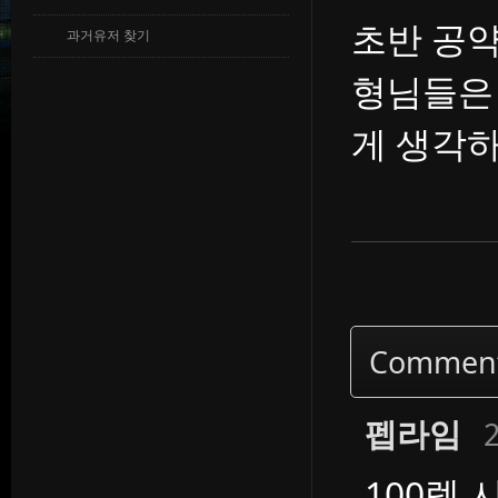
초반 공약
과거유저 찾기
형님들은
게 생각
Commen
펩라임
2
100렙 