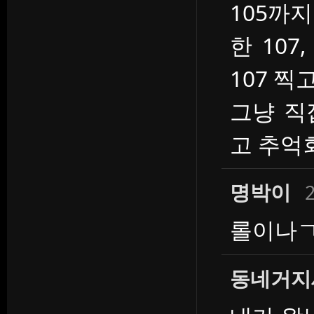
105까
한 107
107 찍
그냥 직
고 추억
명박이
2
롤이나
동네거지