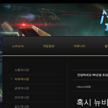
Sketchbook5, 스케치북5
Sketchbook5, 스케치북5
노바소식
게임정보
커뮤니티
멀
소통게시판
안녕하세요 96년생 초딩
자유게시판
return2008
공략게시판
건의게시판
혹시 뉴비
길드게시판