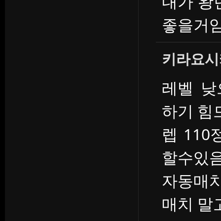
내가 왕
좋을거
키라요시
레벨 낮
하기 힘
렙 11
할수있
자동매치
매치 말