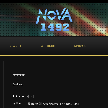
커뮤니티
멀티미디어
대회/랭킹
★★★★
BakHyeon
★★★★ [다리]
크루저 공100% 체97% 왓63% [+7 / +84 / -34]