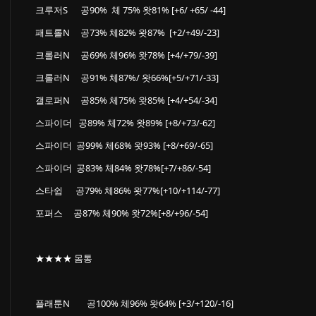
크루저S 공90% 체 75% 왓81% [+6/ +65/ -44]
패트롤N 공73% 체82% 왓87% [+2/+49/-23]
크롤러N 공69% 체96% 왓78% [+4/+79/-39]
크롤러N 공91% 체87%/ 왓66%[+5/+71/-33]
갤로퍼N 공85% 체75% 왓85% [+4/+54/-34]
스파이더 공89% 체72% 왓89% [+8/+73/-62]
스파이더 공99% 체68% 왓93% [+8/+69/-65]
스파이더 공83% 체84% 왓78%[+7/+86/-54]
스타쉽 공79% 체86% 왓77%[+10/+114/-77]
포퍼스 공87% 체90% 왓72%[+8/+96/-54]
★★★★ 몸통
플래툰N 공100% 체96% 왓64% [+3/+120/-16]