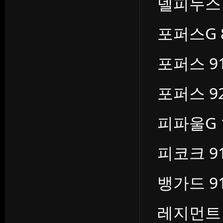
델피누스 9
포퍼스G 8
포퍼스 91
포퍼스 92
피파울G 1
피코크 91
뱅가드 91
레지먼트 9