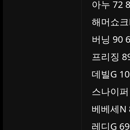
아누 72 8
해머쇼크N 
버닝 90 6
프리징 89
데빌G 100
스나이퍼 8
베베세N 8
레디G 69 