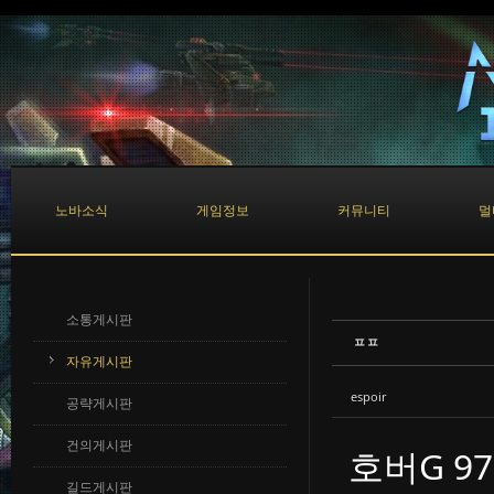
Sketchbook5, 스케치북5
Sketchbook5, 스케치북5
노바소식
게임정보
커뮤니티
멀
소통게시판
ㅍㅍ
자유게시판
espoir
공략게시판
건의게시판
호버G 97 
길드게시판