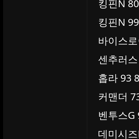
킹핀N 80 
킹핀N 99 
바이스로이 
센추러스 8
홉라 93 8
커맨더 73
벤투스G 9
데미시즈N 