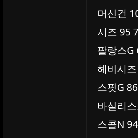
머신건 10
시즈 95 7
팔랑스G 6
헤비시즈 9
스핏G 86 
바실리스크n
스콜N 94 