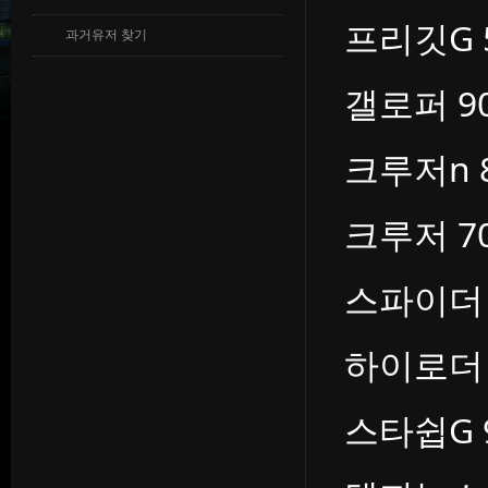
프리깃G 5
과거유저 찾기
갤로퍼 90
크루저n 8
크루저 70
스파이더 8
하이로더 1
스타쉽G 9