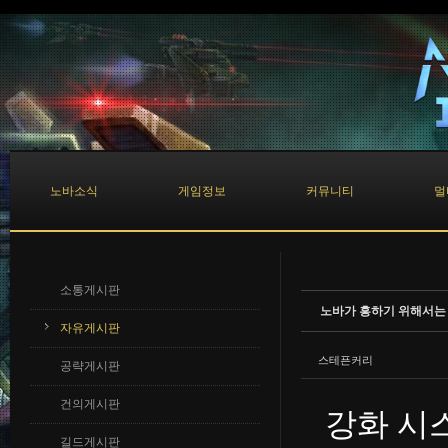
Sketchbook5, 스케치북5
Sketchbook5, 스케치북5
노바소식
게임정보
커뮤니티
멀
소통게시판
노바가 흥하기 위해서는 
자유게시판
스테픈커리
공략게시판
건의게시판
강화 시
길드게시판