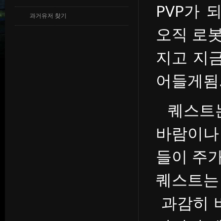
PVP가
과거유저 찾기
오직 로
지고 지금
어들게됨
퀘스트는
바람이나 
들이 주
퀘스트는
과감히 