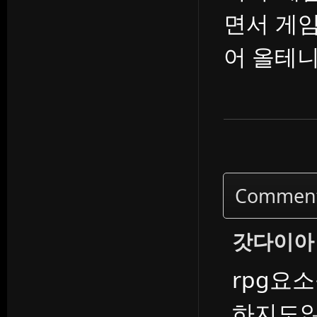
면서 게
어 올테
Commen
갓다이아
rpg요
하지도않