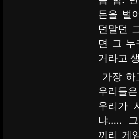
돈을 벌
던말던 
면 그 
거라고 생
가장 하
우리들은
우리가 
냐....
끼리 게