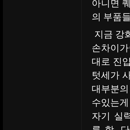
아니면 
의 부품들
지금 강
손차이가
대로 진
텃세가 
대부분의 
수있는게
자기 실
름 함.