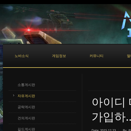
Sketchbook5, 스케치북5
Sketchbook5, 스케치북5
노바소식
게임정보
커뮤니티
멀
소통게시판
자유게시판
아이디 
공략게시판
가입하..
건의게시판
길드게시판
Date
2015.12.23
By