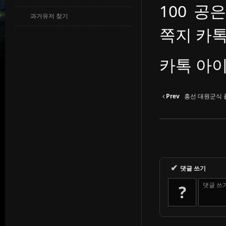
100 공
과거유저 찾기
쪽지 카톡
카톡 아이
Prev
흥선 대원군식
✔
댓글 쓰기
댓글 쓰
?