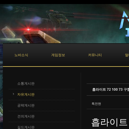
Sketchbook5, 스케치북5
Sketchbook5, 스케치북5
노바소식
게임정보
커뮤니티
멀
소통게시판
흡라이트 72 100 73 구
자유게시판
특전맨
공략게시판
건의게시판
흡라이트 
길드게시판