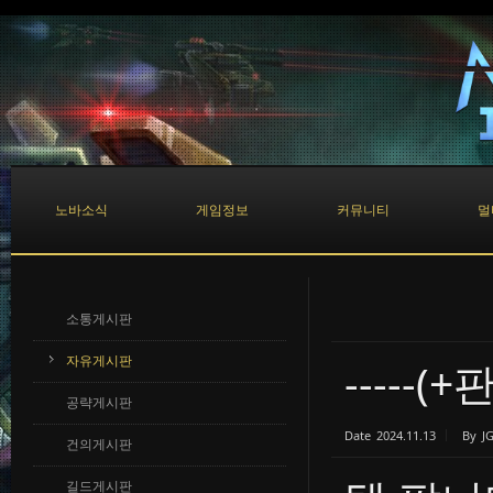
Sketchbook5, 스케치북5
Sketchbook5, 스케치북5
노바소식
게임정보
커뮤니티
멀
소통게시판
자유게시판
-----(+
공략게시판
Date
2024.11.13
By
J
건의게시판
길드게시판