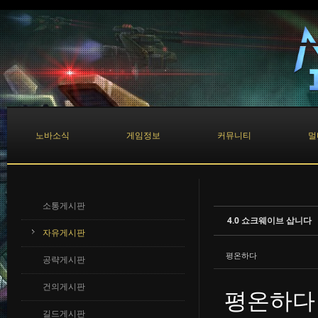
Sketchbook5, 스케치북5
Sketchbook5, 스케치북5
노바소식
게임정보
커뮤니티
멀
소통게시판
4.0 쇼크웨이브 삽니다
자유게시판
평온하다
공략게시판
건의게시판
평온하다
길드게시판