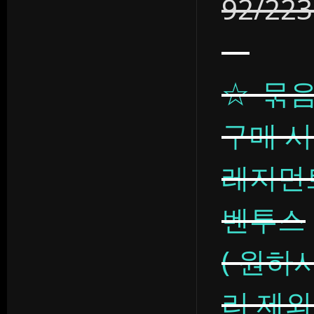
92/22
☆ 묶음
구매 시
레지먼
벤투스
( 원하
리 제외 