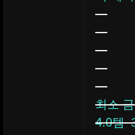
최소 금
4.0템