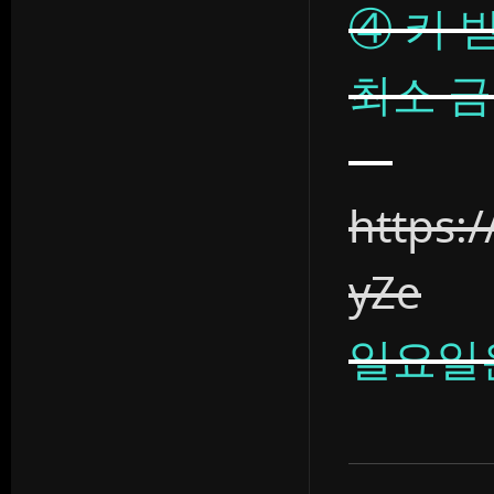
④ 키 
최소 금
https:
yZe
일요일은