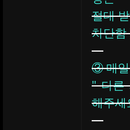
절대 받
차단함 
③ 매일
" 다른
해주세요