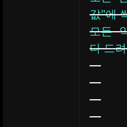
값"에 
모든 
다 드