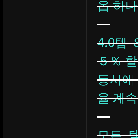
옵 하나
4.0템
５％ 
동시에
율 계속
모든 템