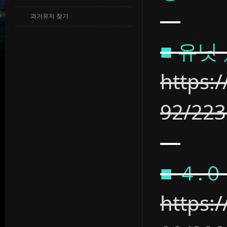
과거유저 찾기
■ 유닛
https:
92/22
■ ４.
https: