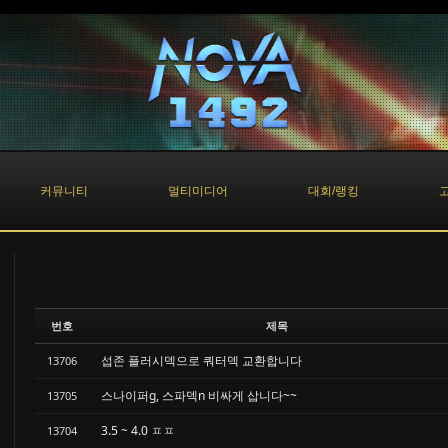
커뮤니티
멀티미디어
대회/랭킹
번호
제목
섭존 플러시덱으로 쿼터덱 교환합니다
13706
스나이퍼g, 스파덱n 비싸게 삽니다~~
13705
3.5 ~ 4.0 ㅍㅍ
13704