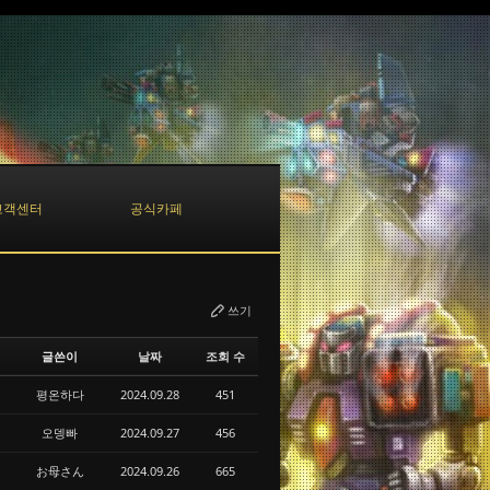
고객센터
공식카페
쓰기
글쓴이
날짜
조회 수
평온하다
2024.09.28
451
오뎅빠
2024.09.27
456
お母さん
2024.09.26
665