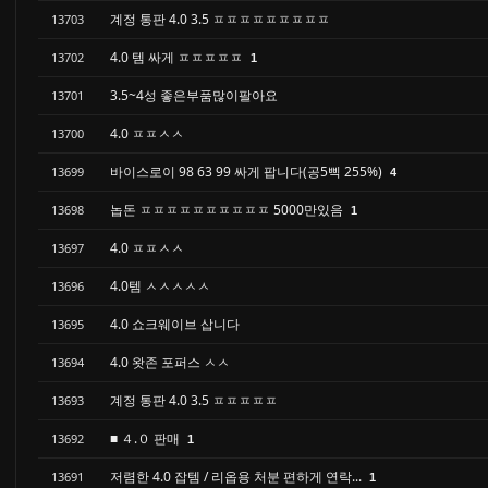
계정 통판 4.0 3.5 ㅍㅍㅍㅍㅍㅍㅍㅍㅍ
13703
4.0 템 싸게 ㅍㅍㅍㅍㅍ
13702
1
3.5~4성 좋은부품많이팔아요
13701
4.0 ㅍㅍㅅㅅ
13700
바이스로이 98 63 99 싸게 팝니다(공5삑 255%)
13699
4
놉돈 ㅍㅍㅍㅍㅍㅍㅍㅍㅍㅍ 5000만있음
13698
1
4.0 ㅍㅍㅅㅅ
13697
4.0템 ㅅㅅㅅㅅㅅ
13696
4.0 쇼크웨이브 삽니다
13695
4.0 왓존 포퍼스 ㅅㅅ
13694
계정 통판 4.0 3.5 ㅍㅍㅍㅍㅍ
13693
■ ４.０ 판매
13692
1
저렴한 4.0 잡템 / 리옵용 처분 편하게 연락...
13691
1