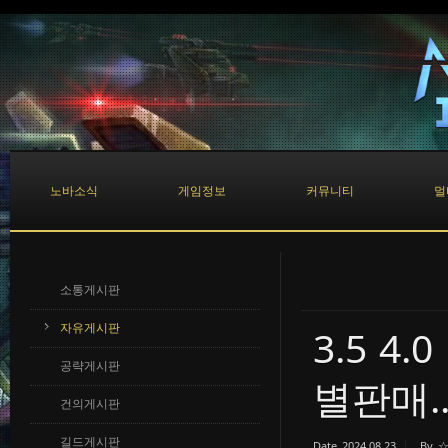
Sketchbook5, 스케치북5
Sketchbook5, 스케치북5
노바소식
게임정보
커뮤니티
멀
소통게시판
자유게시판
3.5 4
공략게시판
별판매..
건의게시판
길드게시판
Date
2024.08.23
By
☆