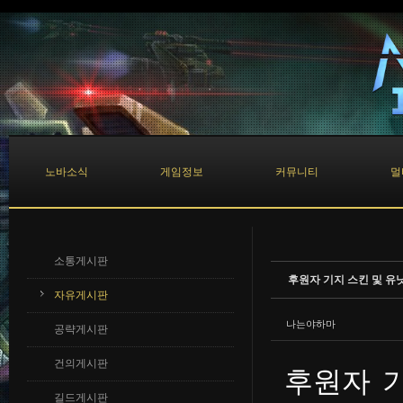
Sketchbook5, 스케치북5
Sketchbook5, 스케치북5
노바소식
게임정보
커뮤니티
멀
소통게시판
후원자 기지 스킨 및 유
자유게시판
나는야하마
공략게시판
건의게시판
후원자 
길드게시판