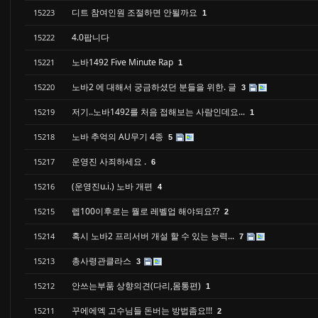
디트 참여인원 조절하면 안될까요
15223
1
4.0팝니다
15222
노바1492 Five Minute Rap
15221
1
노바2 에 대해서 궁금하셨던 분들을 위한. 글
15220
3
저기..노바1492를 처음 접해보는 사람인데요...
15219
1
노바 추억의 AU무기 4종
15218
5
운영진 사죄하세요 .
15217
6
(운영진u.i.) 노바 개편
15216
4
렙100이후로는 뭘로 레벨업 해야되요??
15215
2
혹시 노바2 프리서버 개설 할 수 있는 능력...
15214
7
총사령관클라스
15213
3
안쓰는부품 상향의견(다리,몸통편)
15212
1
꾸에에엑 고수님들 돈버는 방법좀요!!!
15211
2