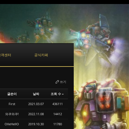
고객센터
공식카페
쓰기
글쓴이
날짜
조회 수
First
2021.03.07
436111
와쿠와쿠!
2022.11.08
14412
OlleHellO
2019.10.30
11780