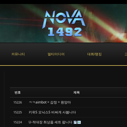
커뮤니티
멀티미디어
대회/랭킹
번호
제목
ㅋㅋaimbot = 감정 = 원앙마
15226
키위S 오닉스S 비싸게 사봅니다
15225
U-적대장 최상옵 세트 팝니다
15224