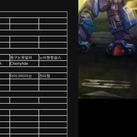
종구는못말려
노바짱짱걸스
A
CherryAde
마이크타이슨
천리향