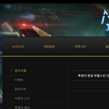
Sketchbook5, 스케치북5
Sketchbook5, 스케치북5
노바소식
게임정보
커뮤니티
멀
공지사항
후원자 한정 부품스킨 
이벤트
업데이트
자문단 소식
후원자 명단