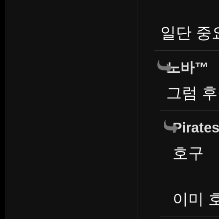
일단 중
노바™
그럼 후
Pirate
호구
이미 