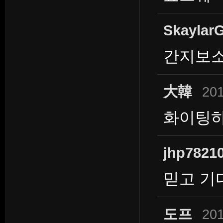
Skaylar
간지보소.
大韓
201
화이팅하
jhp7821
믿고 기
도프
201